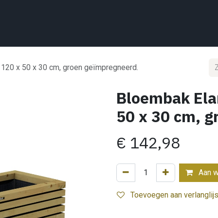
Home
Wat we doen
Projecten
Showroom
Shop
Conta
 120 x 50 x 30 cm, groen geïmpregneerd.
Bloembak Elan
50 x 30 cm, 
€
142,98
Aan w
Toevoegen aan verlanglijs