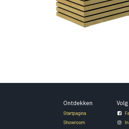
Ontdekken
Volg
Startpagina
F
Showroom
I