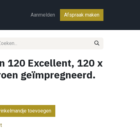
ct
Aanmelden
Afspraak maken
 120 Excellent, 120 x
groen geïmpregneerd.
inkelmandje toevoegen
t