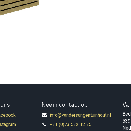
 ons
Neem contact op
Va
Bedr
acebook
info@vandersangentuinhout.nl
539
nstagram
+31 (0)73 532 12 35
Ned