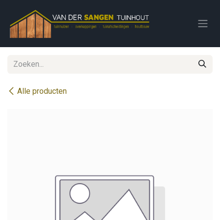
Overslaan naar inhoud
Alle producten