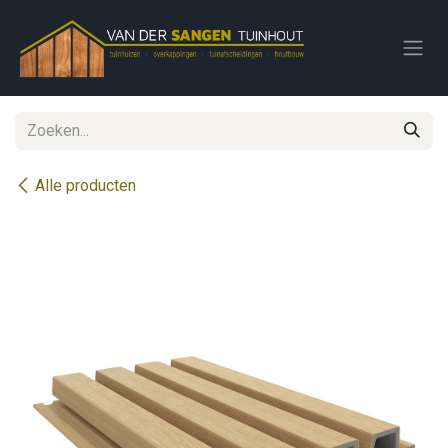
Overslaan naar inhoud
Alle producten