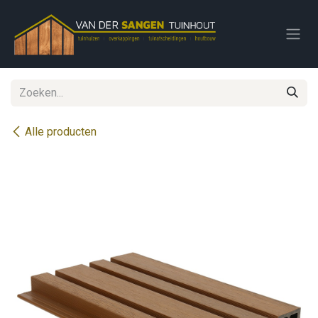
Overslaan naar inhoud
Alle producten