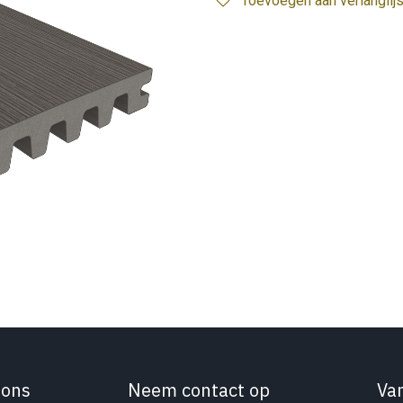
Toevoegen aan verlanglijs
 ons
Neem contact op
Va