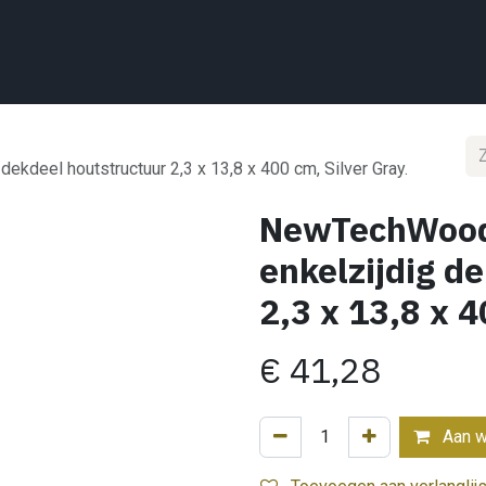
Home
Wat we doen
Projecten
Showroom
Shop
Conta
kdeel houtstructuur 2,3 x 13,8 x 400 cm, Silver Gray.
NewTechWood 
enkelzijdig d
2,3 x 13,8 x 4
€
41,28
Aan w