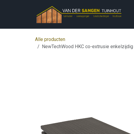
Overslaan naar inhoud
Alle producten
NewTechWood HKC co-extrusie enkelzijdig de