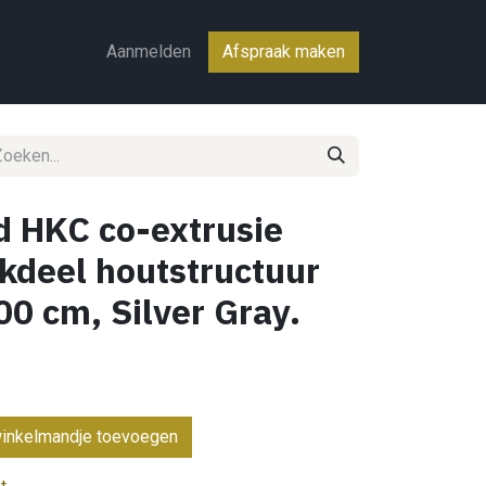
ct
Aanmelden
Afspraak maken
HKC co-extrusie
ekdeel houtstructuur
00 cm, Silver Gray.
inkelmandje toevoegen