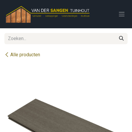
Overslaan naar inhoud
Alle producten