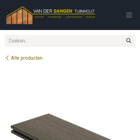
Overslaan naar inhoud
Alle producten