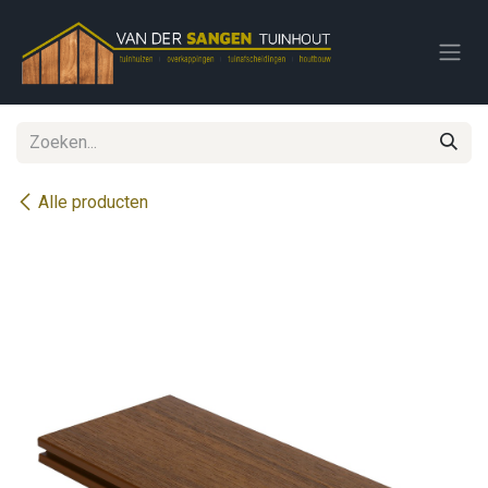
Overslaan naar inhoud
Alle producten