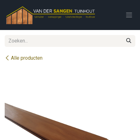
Overslaan naar inhoud
Alle producten