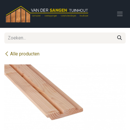
Overslaan naar inhoud
Alle producten