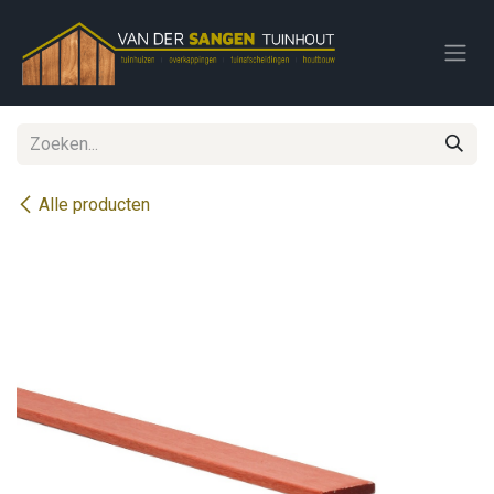
Overslaan naar inhoud
Alle producten