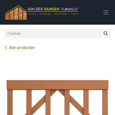
Overslaan naar inhoud
Alle producten