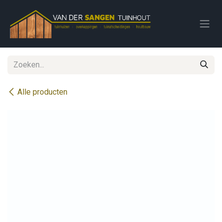
Overslaan naar inhoud
Alle producten