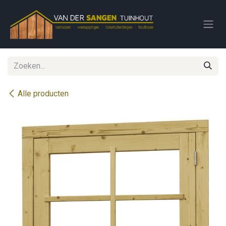
Overslaan naar inhoud
Alle producten