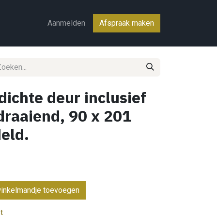
ct
Aanmelden
Afspraak maken
dichte deur inclusief
sdraaiend, 90 x 201
eld.
inkelmandje toevoegen
t