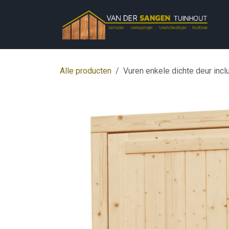
Overslaan naar inhoud
Alle producten
Vuren enkele dichte deur incl