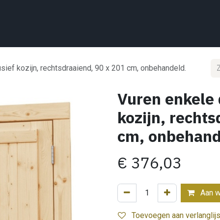
Home
Wat we doen
Projecten
Showroom
Shop
Conta
usief kozijn, rechtsdraaiend, 90 x 201 cm, onbehandeld.
Vuren enkele 
kozijn, recht
cm, onbehand
€
376,03
Aan w
Toevoegen aan verlanglijs