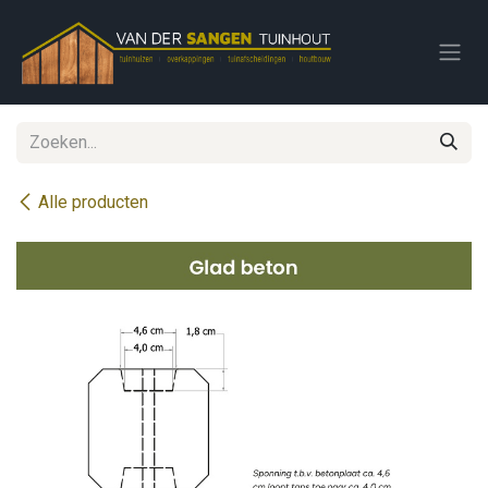
Overslaan naar inhoud
Alle producten