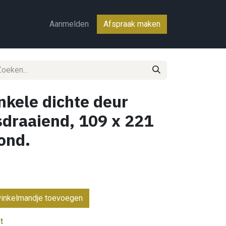
ct
Aanmelden
Afspraak maken
kele dichte deur
ksdraaiend, 109 x 221
rond.
inkelmandje toevoegen
t