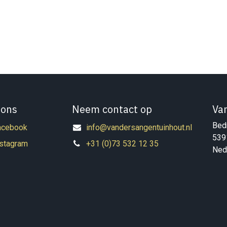
 ons
Neem contact op
Va
Bedr
acebook
info@vandersangentuinhout.nl
539
nstagram
+31 (0)73 532 12 35
Ned