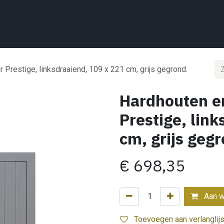
Home
Wat we doen
Projecten
Showroom
Shop
Conta
 Prestige, linksdraaiend, 109 x 221 cm, grijs gegrond.
Hardhouten en
Prestige, lin
cm, grijs geg
€
698,35
Aan w
Toevoegen aan verlanglijs