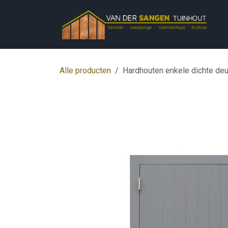
Overslaan naar inhoud
Alle producten
Hardhouten enkele dichte deur