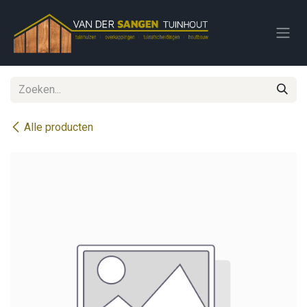
Overslaan naar inhoud
Alle producten