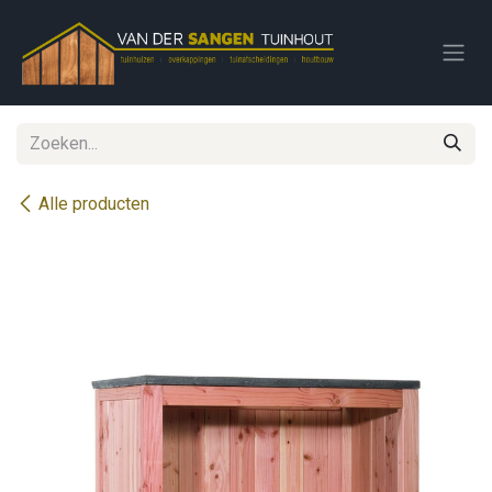
Overslaan naar inhoud
Alle producten