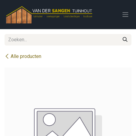
Overslaan naar inhoud
Alle producten