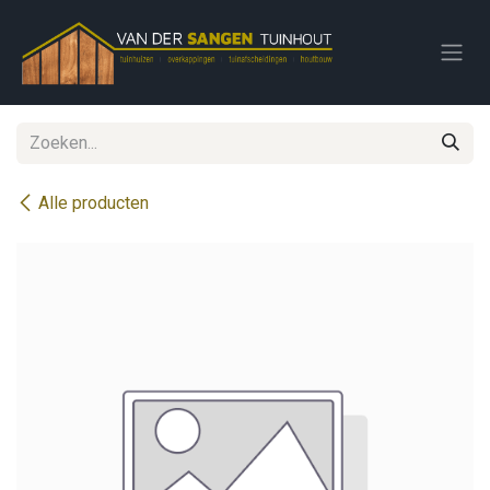
Overslaan naar inhoud
Alle producten